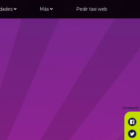
udades
Más
Pedir taxi web
Compartir