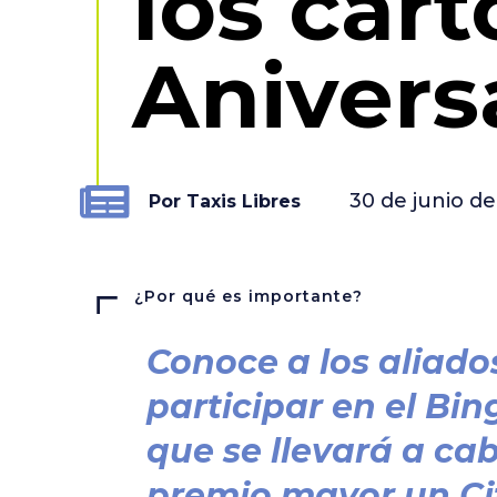
los car
Anivers
30 de junio d
Por Taxis Libres
¿Por qué es importante?
Conoce a los aliad
participar en el Bi
que se llevará a cab
premio mayor un Ci