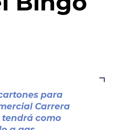
el Bingo
cartones para
omercial Carrera
ue tendrá como
o a gas..