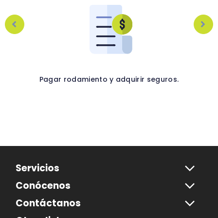
Pagar rodamiento y adquirir seguros.
Servicios
Conócenos
Viajeros
Conductores
Contáctanos
Quiénes somos
Propietarios
Blog
Sede principal