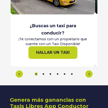
¿Buscas un taxi para
conducir?
Re
¡Te conectamos con un propietario que
cuente con un Taxi Disponible!
HALLAR UN TAXI
Genera más ganancias con
Taxis Libres App Conductor