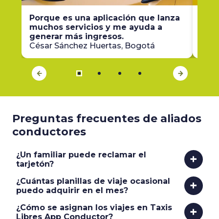
Porque es una aplicación que lanza
Agra
muchos servicios y me ayuda a
reci
generar más ingresos.
mi p
César Sánchez Huertas, Bogotá
Guil
Preguntas frecuentes de aliados
conductores
¿Un familiar puede reclamar el
+
tarjetón?
¿Cuántas planillas de viaje ocasional
+
puedo adquirir en el mes?
¿Cómo se asignan los viajes en Taxis
+
Libres App Conductor?