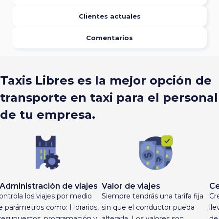
Clientes actuales
Comentarios
Taxis Libres es la mejor opción de
transporte en taxi para el personal
de tu empresa.
 Administración de viajes
Valor de viajes
Ce
ontrola los viajes por medio
Siempre tendrás una tarifa fija
Cr
e parámetros como: Horarios,
sin que el conductor pueda
ll
resupuestos, programación y
alterarla. Los valores son
de