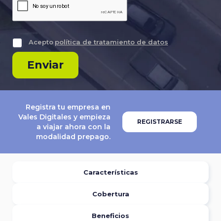
Acepto
política de tratamiento de datos
Enviar
Registra tu empresa en
Vales Digitales y empieza
REGISTRARSE
a viajar ahora con la
modalidad prepago.
Características
Cobertura
Beneficios