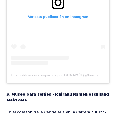
Ver esta publicación en Instagram
Una publicación compartida por 𝗕𝗨𝝢𝝢𝗬🐰 (@bunny_bog)
3. Museo para selfies - Ichiraku Ramen e Ichiland
Maid café
En el corazón de la Candelaria en la Carrera 3 # 12c-