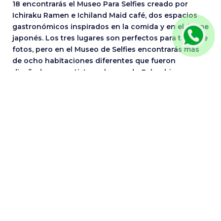
18 encontrarás el Museo Para Selfies creado por
Ichiraku Ramen e Ichiland Maid café, dos espacios
gastronómicos inspirados en la comida y en el ánime
japonés. Los tres lugares son perfectos para tomarte
fotos, pero en el Museo de Selfies encontrarás más
de ocho habitaciones diferentes que fueron
diseñadas por artistas urbanos de Colombia y que
están adecuadas con trípodes y las luces para que,
sumadas con toda tu creatividad, saques las mejores
tomas.
El costo de entrada a este sitio es de 25.000 pesos
para adultos, 20.000 pesos para los menores de 11 a
17 años y 15.000 pesos para los niños entre cuatro y
diez años. Por este precio podrás disfrutar de las
instalaciones durante una hora, así que aprovecha el
tiempo para disfrutar de todos los escenarios. Se
encuentra abierto de lunes a sábado de 12:00 m. a
9:00 p. m. y los domingos y festivos de 12:00 m. a
8:00 p. m.