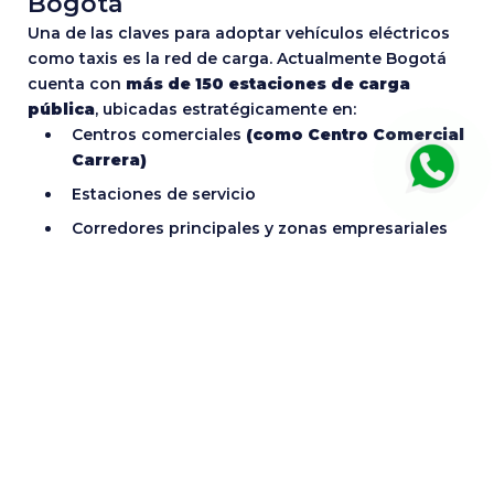
Bogotá
Una de las claves para adoptar vehículos eléctricos
como taxis es la red de carga. Actualmente Bogotá
cuenta con
más de 150 estaciones de carga
pública
, ubicadas estratégicamente en:
Centros comerciales
(como Centro Comercial
Carrera)
Estaciones de servicio
Corredores principales y zonas empresariales
⚡ Formas de carga disponibles
para vehículos eléctricos
Carga en electrolineras públicas (rápidas y
ultra rápidas)
Una de las opciones más prácticas en ciudades
como Bogotá es utilizar las estaciones de carga
pública disponibles en centros comerciales,
estaciones de servicio y parqueaderos