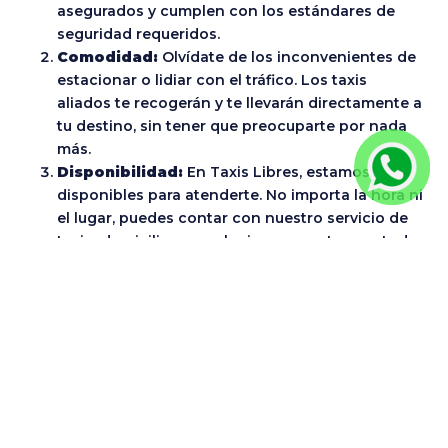
asegurados y cumplen con los estándares de
seguridad requeridos.
Comodidad:
Olvídate de los inconvenientes de
estacionar o lidiar con el tráfico. Los taxis
aliados te recogerán y te llevarán directamente a
tu destino, sin tener que preocuparte por nada
más.
Disponibilidad:
En Taxis Libres, estamos
disponibles para atenderte. No importa la hora ni
el lugar, puedes contar con nuestro servicio de
taxi a domicilio en cualquier momento y en toda
la ciudad.
Tarifas justas:
Nuestro sistema de tarifas es
transparente y pagarás el precio justo por tu
trayecto. Además, están reguladas por la
Secretaría de Movilidad.
Canales para pedir un servicio de
Taxis Libres en Bogotá: