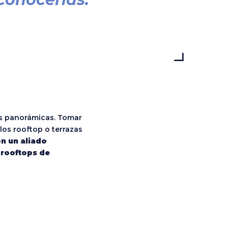
tas panorámicas. Tomar
los rooftop o terrazas
on un aliado
 rooftops de