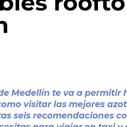
bles rooft
n
de Medellín te va a permiti
 como visitar las mejores azo
tas seis recomendaciones co
esitas para viajar en taxi y 