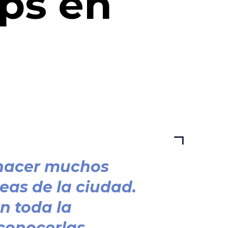
ops en
r hacer muchos
teas de la ciudad.
n toda la
conocerlas.