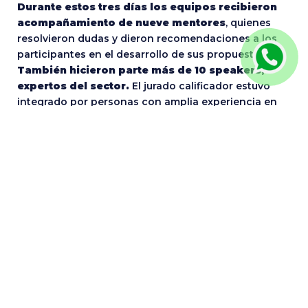
Durante estos tres días los equipos recibieron
acompañamiento de nueve mentores
, quienes
resolvieron dudas y dieron recomendaciones a los
participantes en el desarrollo de sus propuestas.
También hicieron parte más de 10 speakers,
expertos del sector.
El jurado calificador estuvo
integrado por personas con amplia experiencia en
temas de movilidad y tecnología, quienes tuvieron en
cuenta diferentes rúbricas de calificación para
evaluar a detalle cada uno de los retos y entregables.
La Hackathon Taxis Libres tuvo como aliados y
patrocinadores
a IBM, Huawei, Universidad Distrital
Francisco José de Caldas, Universidad de los Andes,
Universidad del Rosario, Universidad EAN, Platzi,
Sikuani, Servinformación, Secretaria Distrital de
Movilidad de Bogotá y Secretaría de Movilidad de
Cali quienes gracias a su apoyo el evento fue un
éxito.