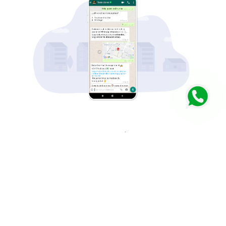
Dónde se puede pedir
Nuestro WhatsApp se encuentra habilitado en
Bogotá, Medellín, Cali, Bucaramanga, Cúcuta y
Manizales.
Cómo es el pago