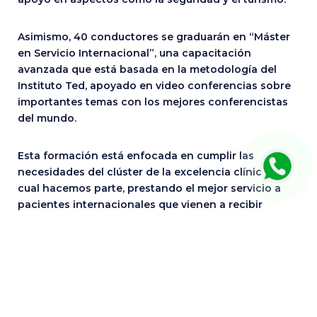
Asimismo, 40 conductores se graduarán en “Máster
en Servicio Internacional”, una capacitación
avanzada que está basada en la metodología del
Instituto Ted, apoyado en video conferencias sobre
importantes temas con los mejores conferencistas
del mundo.
Esta formación está enfocada en cumplir las
necesidades del clúster de la excelencia clínica, del
cual hacemos parte, prestando el mejor servicio a
pacientes internacionales que vienen a recibir
tratamientos a las principales clínicas de la ciudad.
Este día también se certificarán 35 aliados
conductores en servicio al cliente y 30 en el idioma
inglés, modalidades que se trabajó con el apoyo del
Sena.