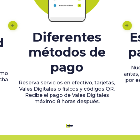
Diferentes
E
d
métodos de
p
pago
Nue
imo
antes,
echa
por e
Reserva servicios en efectivo, tarjetas,
Vales Digitales o físicos y códigos QR.
Recibe el pago de Vales Digitales
máximo 8 horas después.